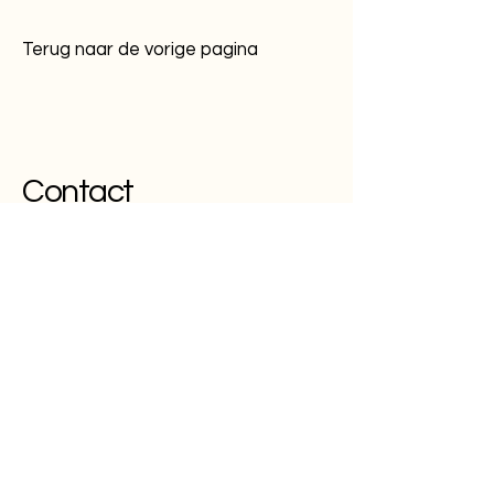
Terug naar de vorige pagina
Contact
Vaar je mee?
Leuk!
Volgen
INSTAGRAM
FACEBOOK